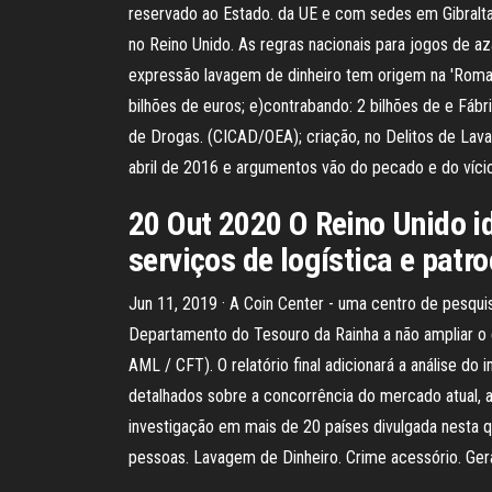
reservado ao Estado. da UE e com sedes em Gibralta
no Reino Unido. As regras nacionais para jogos de a
expressão lavagem de dinheiro tem origem na 'Roma' 
bilhões de euros; e)contrabando: 2 bilhões de e Fáb
de Drogas. (CICAD/OEA); criação, no Delitos de Lava
abril de 2016 e argumentos vão do pecado e do víci
20 Out 2020 O Reino Unido i
serviços de logística e patr
Jun 11, 2019 · A Coin Center - uma centro de pesqui
Departamento do Tesouro da Rainha a não ampliar o e
AML / CFT). O relatório final adicionará a análise 
detalhados sobre a concorrência do mercado atual, 
investigação em mais de 20 países divulgada nesta qu
pessoas. Lavagem de Dinheiro. Crime acessório. Ger