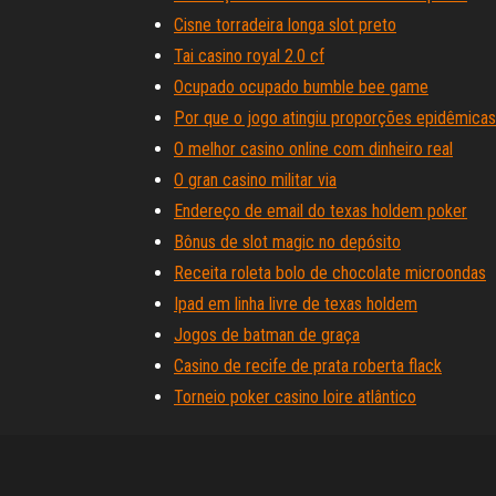
Cisne torradeira longa slot preto
Tai casino royal 2.0 cf
Ocupado ocupado bumble bee game
Por que o jogo atingiu proporções epidêmicas
O melhor casino online com dinheiro real
O gran casino militar via
Endereço de email do texas holdem poker
Bônus de slot magic no depósito
Receita roleta bolo de chocolate microondas
Ipad em linha livre de texas holdem
Jogos de batman de graça
Casino de recife de prata roberta flack
Torneio poker casino loire atlântico