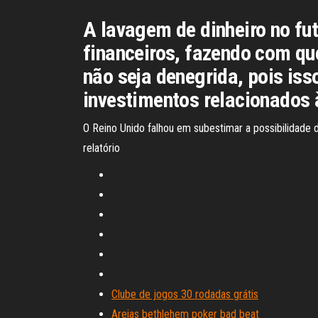
A lavagem de dinheiro no fu
financeiros, fazendo com qu
não seja denegrida, pois iss
investimentos relacionados 
O Reino Unido falhou em subestimar a possibilidade d
relatório
Clube de jogos 30 rodadas grátis
Areias bethlehem poker bad beat