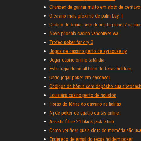
Chances de ganhar muito em slots de centavo
O casino mais próximo de palm bay fl
Código de bônus sem depósito planet7 casino
Novo phoenix casino vancouver wa
Trofeo poker far cry 3
Jogos de cassino perto de syracuse ny
Jogar casino online tailândia
Estratégia de small blind do texas holdem
Onde jogar poker em cascavel
Códigos de bônus sem depósito eua slotocas
Louisiana casino perto de houston
Horas de férias do cassino ns halifax
Nj de poker de quatro cartas online
Assistir filme 21 black jack latino
Como verificar quais slots de memória são us
Endereço de email do texas holdem poker