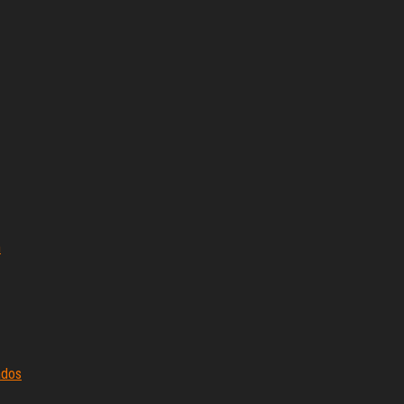
h
ados