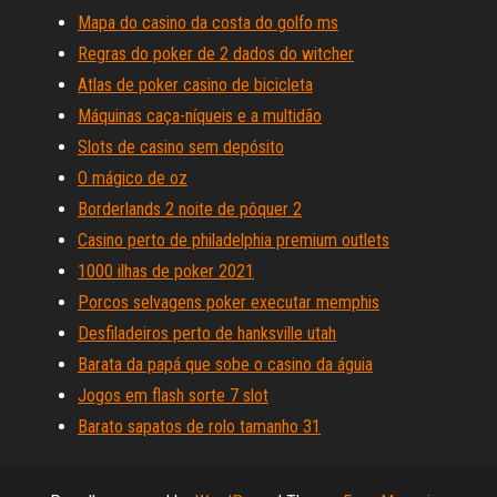
Mapa do casino da costa do golfo ms
Regras do poker de 2 dados do witcher
Atlas de poker casino de bicicleta
Máquinas caça-níqueis e a multidão
Slots de casino sem depósito
O mágico de oz
Borderlands 2 noite de pôquer 2
Casino perto de philadelphia premium outlets
1000 ilhas de poker 2021
Porcos selvagens poker executar memphis
Desfiladeiros perto de hanksville utah
Barata da papá que sobe o casino da águia
Jogos em flash sorte 7 slot
Barato sapatos de rolo tamanho 31