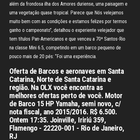
além da frondosa ilha dos Amores duriense, uma paisagem e
uma vegetação quase tropical. Parece que Nós velejamos
muito bem com as condições e estamos felizes por termos
ganho o campeonato”, detalhou o experiente velejador que
tem títulos Pan-Americanos e que venceu a 70ª Santos-Rio
na classe Mini 6.5, competindo em um barco pequeno de
pouco mais de 20 pés: “Foi uma experiência.
Oferta de Barcos e aeronaves em Santa
Catarina, Norte de Santa Catarina e
região. Na OLX você encontra as
melhores ofertas perto de você. Motor
de Barco 15 HP Yamaha, semi novo, c/
nota fiscal, ano 2015/2016. R$ 6.500.
Ontem 17:35. Joinville, Iririú 359,
Flamengo - 22220-001 - Rio de Janeiro,
RJ