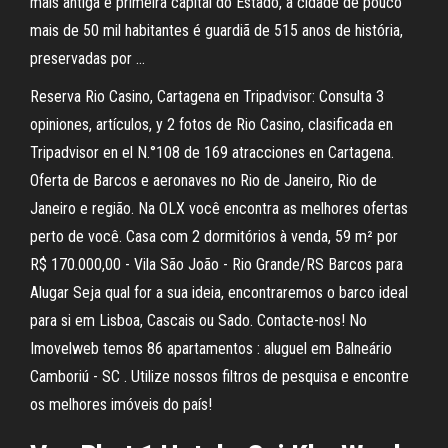
mais antiga e primeira capital do Estado, a cidade de pouco
mais de 50 mil habitantes é guardiã de 515 anos de história,
preservadas por …
Reserva Rio Casino, Cartagena en Tripadvisor: Consulta 3
opiniones, artículos, y 2 fotos de Rio Casino, clasificada en
Tripadvisor en el N.°108 de 169 atracciones en Cartagena.
Oferta de Barcos e aeronaves no Rio de Janeiro, Rio de
Janeiro e região. Na OLX você encontra as melhores ofertas
perto de você. Casa com 2 dormitórios à venda, 59 m² por
R$ 170.000,00 - Vila São João - Rio Grande/RS Barcos para
Alugar Seja qual for a sua ideia, encontraremos o barco ideal
para si em Lisboa, Cascais ou Sado. Contacte-nos! No
Imovelweb temos 86 apartamentos : aluguel em Balneário
Camboriú - SC . Utilize nossos filtros de pesquisa e encontre
os melhores imóveis do país!