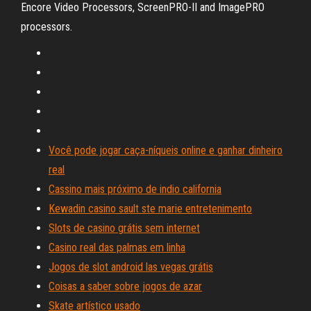
Encore Video Processors, ScreenPRO-II and ImagePRO
processors.
Você pode jogar caça-níqueis online e ganhar dinheiro
real
Cassino mais próximo de indio california
Kewadin casino sault ste marie entretenimento
Slots de casino grátis sem internet
Casino real das palmas em linha
Jogos de slot android las vegas grátis
Coisas a saber sobre jogos de azar
Skate artístico usado