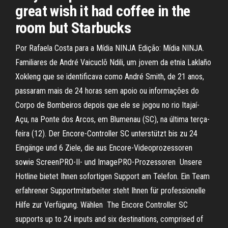
great wish it had coffee in the
room but Starbucks
Por Rafaela Costa para a Mídia NINJA Edição: Mídia NINJA.
Familiares de André Vaicuclõ Ndili, um jovem da etnia Laklaño
Xokleng que se identificava como André Smith, de 21 anos,
passaram mais de 24 horas sem apoio ou informações do
Corpo de Bombeiros depois que ele se jogou no rio Itajaí-
Açu, na Ponte dos Arcos, em Blumenau (SC), na última terça-
feira (12). Der Encore-Controller SC unterstützt bis zu 24
Eingänge und 6 Ziele, die aus Encore-Videoprozessoren
sowie ScreenPRO-II- und ImagePRO-Prozessoren Unsere
Hotline bietet Ihnen sofortigen Support am Telefon. Ein Team
erfahrener Supportmitarbeiter steht Ihnen für professionelle
Hilfe zur Verfügung. Wählen The Encore Controller SC
supports up to 24 inputs and six destinations, comprised of