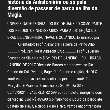
história de Anhatomirim ou só pela
diversão de passear de barco na Ilha da
Magia.
UNIVERSIDADE FEDERAL DO RIO DE JANEIRO COMO PARTE
DOS REQUISITOS NECESSÁRIOS PARA A OBTENÇÃO DO
GRAU DE ENGENHEIRO NAVAL E OCEÂNICO. Examinado por:
_____ Orientador: Prof. Alexandre Teixeira de Pinho Alho.
_____ Prof. Carl Horst Albrecht D.Sc. _____ Prof. Severino
Fonseca da Silva Neto D.Sc. RIO DE JANEIRO – RJ – BRASIL
JANEIRO DE 2017 Oferta de Barcos e aeronaves no Rio
Grande do Sul, Pelotas, Bagé, Rio Grande e região. Na OLX
você encontra as melhores ofertas perto de você. Trip
Mergulho + Praia em Canasvieiras SC 撚 ️ De 03 a
05/12/2021 .. VALORES: R$ 599,90 (completo: mergulho com
cilindro incluso) R$ 489,90 (só “Subindo o Douro de barco até
Castelo de Paiva, e depois o rio Paiva, vamos encontrar, para