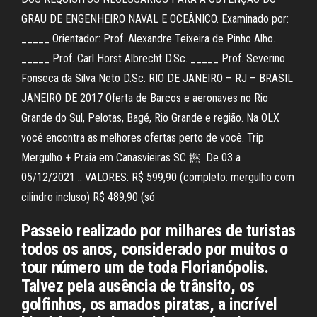
GRAU DE ENGENHEIRO NAVAL E OCEÂNICO. Examinado por:
_____ Orientador: Prof. Alexandre Teixeira de Pinho Alho.
_____ Prof. Carl Horst Albrecht D.Sc. _____ Prof. Severino
Fonseca da Silva Neto D.Sc. RIO DE JANEIRO – RJ – BRASIL
JANEIRO DE 2017 Oferta de Barcos e aeronaves no Rio
Grande do Sul, Pelotas, Bagé, Rio Grande e região. Na OLX
você encontra as melhores ofertas perto de você. Trip
Mergulho + Praia em Canasvieiras SC 撚 ️ De 03 a
05/12/2021 .. VALORES: R$ 599,90 (completo: mergulho com
cilindro incluso) R$ 489,90 (só
Passeio realizado por milhares de turistas
todos os anos, considerado por muitos o
tour número um de toda Florianópolis.
Talvez pela ausência de trânsito, os
golfinhos, os amados piratas, a incrível