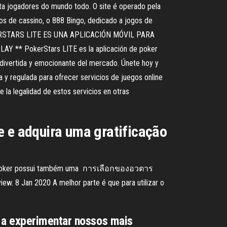
ita jogadores do mundo todo. O site é operado pela
os de cassino, o 888 Bingo, dedicado a jogos de
 POKERSTARS LITE ES UNA APLICACIÓN MÓVIL PARA
* PokerStars LITE es la aplicación de poker
s divertida y emocionante del mercado. Únete hoy y
a y regulada para ofrecer servicios de juegos online
 la legalidad de estos servicios en otras
 e adquira uma gratificação
888 poker possui também uma การเลือกของอวตาร
ew. 8 Jan 2020 A melhor parte é que para utilizar o
 a experimentar nossos mais