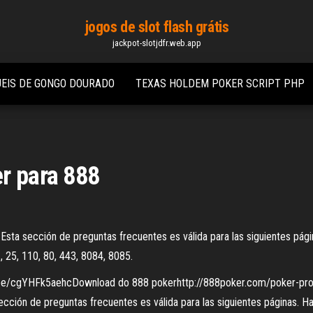
jogos de slot flash grátis
jackpot-slotjdfr.web.app
UEIS DE GONGO DOURADO
TEXAS HOLDEM POKER SCRIPT PHP
r para 888
sta sección de preguntas frecuentes es válida para las siguientes págin
 25, 110, 80, 443, 8084, 8085.
.be/cgYHFk5aehcDownload do 888 pokerhttp://888poker.com/poker-prom
cción de preguntas frecuentes es válida para las siguientes páginas. Ha