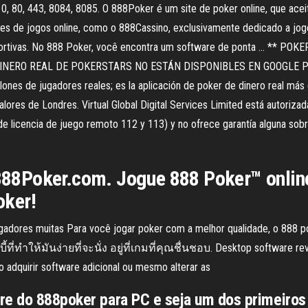
110, 80, 443, 8084, 8085. O 888Poker é um site de poker online, que ace
tes de jogos online, como o 888Cassino, exclusivamente dedicado a jog
esportivas. No 888 Poker, você encontra um software de ponta … **
NERO REAL DE POKERSTARS NO ESTÁN DISPONIBLES EN GOOGLE PLAY *
llones de jugadores reales; es la aplicación de poker de dinero real má
lores de Londres. Virtual Global Digital Services Limited está autorizad
e licencia de juego remoto 112 y 113) y no ofrece garantía alguna sobre
8Poker.com. Jogue 888 Poker™ online
oker!
jogadores muitas Para você jogar poker com a melhor qualidade, o 
ที่ทำให้มันง่ายที่จะนั่ง อยู่ที่เกมที่คุณชื่นชอบ. Desktop software revi
 adquirir software adicional ou mesmo alterar as
re do 888poker para PC e seja um dos primeiros