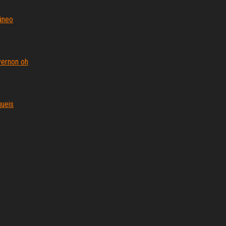
âneo
vernon oh
queis