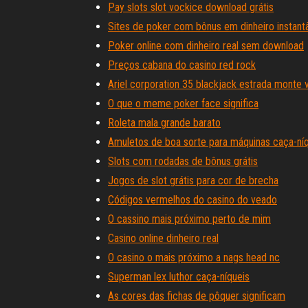
Pay slots slot vockice download grátis
Sites de poker com bônus em dinheiro instant
Poker online com dinheiro real sem download
Preços cabana do casino red rock
Ariel corporation 35 blackjack estrada monte 
O que o meme poker face significa
Roleta mala grande barato
Amuletos de boa sorte para máquinas caça-ní
Slots com rodadas de bônus grátis
Jogos de slot grátis para cor de brecha
Códigos vermelhos do casino do veado
O cassino mais próximo perto de mim
Casino online dinheiro real
O casino o mais próximo a nags head nc
Superman lex luthor caça-níqueis
As cores das fichas de pôquer significam