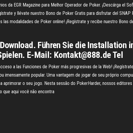
rémios da EGR Magazine para Melhor Operador de Poker. ¡Descárga el So
ístrate y llévate nuestro Bono de Poker Gratis para disfrutar del SNA
 las modalidades de Poker online! ¡Regístrate y recibe nuestro Bono d
wnload. Führen Sie die Installation in
 Spielen. E-Mail: Kontakt@888.de Tel
ceso a las Funciones de Poker más progresivas de la Web! ¡Regístrate 
rnou imensamente popular. Uma vantagem de jogar de seu próprio compu
a aprimorar o seu jogo. Nesta sessão do PokerHarder, nossos editores
o que aqui você não encontra