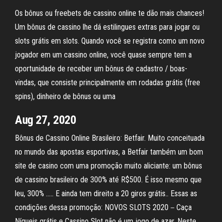
Os bônus ou freebets de cassino online te dão mais chances!
Um bônus de cassino lhe dá estilingues extras para jogar ou
slots grátis em slots. Quando você se registra como um novo
jogador em um cassino online, você quase sempre tem a
oportunidade de receber um bônus de cadastro / boas-
vindas, que consiste principalmente em rodadas grátis (free
spins), dinheiro de bônus ou uma
Aug 27, 2020
Bônus de Cassino Online Brasileiro: Betfair. Muito conceituada
no mundo das apostas esportivas, a Betfair também um bom
site de casino com uma promoção muito aliciante: um bônus
de cassino brasileiro de 300% até R$500. É isso mesmo que
leu, 300% ….. E ainda tem direito a 20 giros grátis.. Essas as
condições dessa promoção: NOVOS SLOTS 2020－Caça
Níqueis grátis e Cassino Slot não é um jogo de azar. Neste