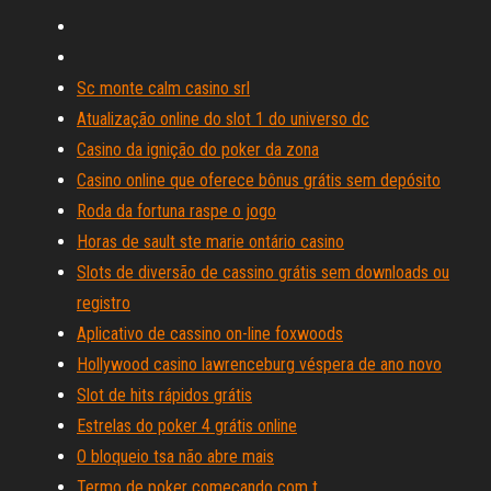
Sc monte calm casino srl
Atualização online do slot 1 do universo dc
Casino da ignição do poker da zona
Casino online que oferece bônus grátis sem depósito
Roda da fortuna raspe o jogo
Horas de sault ste marie ontário casino
Slots de diversão de cassino grátis sem downloads ou
registro
Aplicativo de cassino on-line foxwoods
Hollywood casino lawrenceburg véspera de ano novo
Slot de hits rápidos grátis
Estrelas do poker 4 grátis online
O bloqueio tsa não abre mais
Termo de poker começando com t