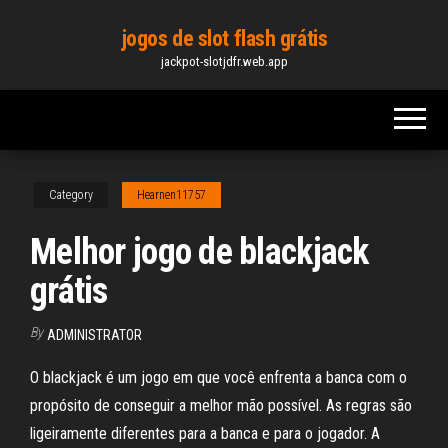
Skip
jogos de slot flash grátis
to
jackpot-slotjdfr.web.app
the
content
Category
Hearnen11757
Melhor jogo de blackjack
grátis
By
ADMINISTRATOR
O blackjack é um jogo em que você enfrenta a banca com o
propósito de conseguir a melhor mão possível. As regras são
ligeiramente diferentes para a banca e para o jogador. A