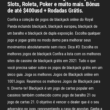
Slots, Roleta, Poker e muito mais. Bônus
de até $400usd + Rodadas Grátis.
Confira a coleção de jogos de blackjack online do Royal
Panda incluindo blackjack, blackjack europeu, blackjack de
um baralho e blackjack de dupla exposição. Escolha qualquer
jogo e jogue grátis no modo demo para melhorar seus
movimentos absolutamente sem risco. Dica #3: Escolha os
melhores jogos de blackjack Confira a lista com os melhores
sites de cassino de blackjack grátis em 2021. Tudo o que
você precisa saber sobre os jogos de blackjack grátis em um
único guia. Joga os melhores Jogos de Blackjack online em
1001Jogos. Reunimos os melhores Jogos de Blackjack para
ti. Diverte-te! Blackjack é um jogo de cartas popular em
cassinos também conhecido como jogo de baralho 21 ou
jogo de cartas 21. O objetivo é vencer o dealer que é o seu
adversário no jogo, representando a casa de apostas. Ganha a