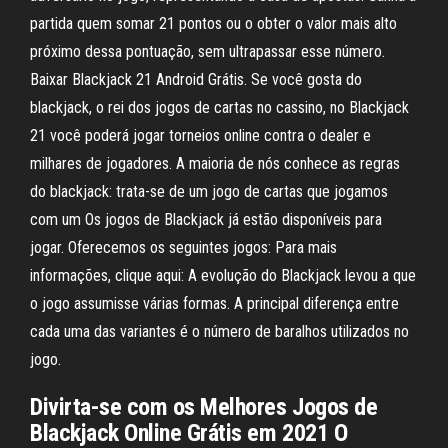
partida quem somar 21 pontos ou o obter o valor mais alto
próximo dessa pontuação, sem ultrapassar esse número.
Baixar Blackjack 21 Android Grátis. Se você gosta do
blackjack, o rei dos jogos de cartas no cassino, no Blackjack
21 você poderá jogar torneios online contra o dealer e
milhares de jogadores. A maioria de nós conhece as regras
do blackjack: trata-se de um jogo de cartas que jogamos
com um Os jogos de Blackjack já estão disponíveis para
jogar. Oferecemos os seguintes jogos: Para mais
informações, clique aqui: A evolução do Blackjack levou a que
o jogo assumisse várias formas. A principal diferença entre
cada uma das variantes é o número de baralhos utilizados no
jogo.
Divirta-se com os Melhores Jogos de
Blackjack Online Grátis em 2021 O