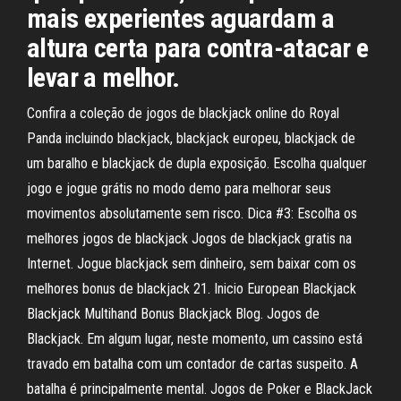
mais experientes aguardam a
altura certa para contra-atacar e
levar a melhor.
Confira a coleção de jogos de blackjack online do Royal
Panda incluindo blackjack, blackjack europeu, blackjack de
um baralho e blackjack de dupla exposição. Escolha qualquer
jogo e jogue grátis no modo demo para melhorar seus
movimentos absolutamente sem risco. Dica #3: Escolha os
melhores jogos de blackjack Jogos de blackjack gratis na
Internet. Jogue blackjack sem dinheiro, sem baixar com os
melhores bonus de blackjack 21. Inicio European Blackjack
Blackjack Multihand Bonus Blackjack Blog. Jogos de
Blackjack. Em algum lugar, neste momento, um cassino está
travado em batalha com um contador de cartas suspeito. A
batalha é principalmente mental. Jogos de Poker e BlackJack