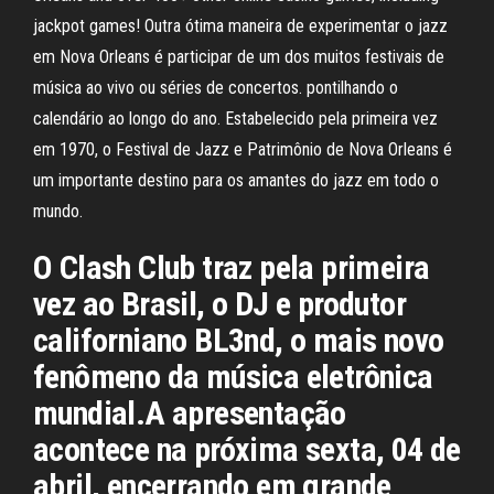
jackpot games! Outra ótima maneira de experimentar o jazz
em Nova Orleans é participar de um dos muitos festivais de
música ao vivo ou séries de concertos. pontilhando o
calendário ao longo do ano. Estabelecido pela primeira vez
em 1970, o Festival de Jazz e Patrimônio de Nova Orleans é
um importante destino para os amantes do jazz em todo o
mundo.
O Clash Club traz pela primeira
vez ao Brasil, o DJ e produtor
californiano BL3nd, o mais novo
fenômeno da música eletrônica
mundial.A apresentação
acontece na próxima sexta, 04 de
abril, encerrando em grande