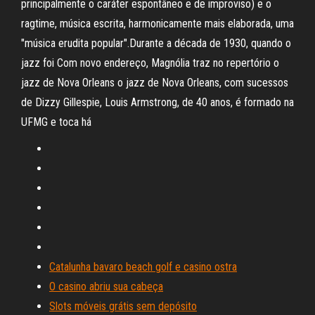
principalmente o caráter espontâneo e de improviso) e o
ragtime, música escrita, harmonicamente mais elaborada, uma
"música erudita popular".Durante a década de 1930, quando o
jazz foi Com novo endereço, Magnólia traz no repertório o
jazz de Nova Orleans o jazz de Nova Orleans, com sucessos
de Dizzy Gillespie, Louis Armstrong, de 40 anos, é formado na
UFMG e toca há
Catalunha bavaro beach golf e casino ostra
O casino abriu sua cabeça
Slots móveis grátis sem depósito