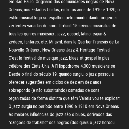
em São Paulo. Originário das comunidades negras de Nova
Orleans, nos Estados Unidos, entre os anos de 1910 e 1920, o
estilo musical logo se espalhou pelo mundo, dando origem a
vertentes variadas do som. Il réunit 15 scènes musicales de
tous les genres musi­caux : jazz, gospel, latino, cajun &
zydeco, fanfares, etc. Mi-avril, dans le Quartier Français de La
Nouvelle-Orléans . New Orleans Jazz & Heritage Festival -
C'est le festival de musique jazz, blues et gospel le plus
célèbre des États-Unis. A l'Hippodrome 4,000 musiciens se
Desde o final do século 19, quando surgiu, o jazz passou a
oferecer sugestões em ciclos de dez em dez anos
sobrepondo (e não substituindo) camadas de sons
organizadas de forma distinta que têm Valéria vou te explicar:
O jazz surgiu no período entre 1890 e 1910 em Nova Orleans.
As maiores influências do jazz são o blues, derivados das
"canções de trabalho" dos negros (dos quais o jazz herdou