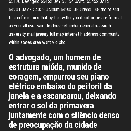
65170 DeAngelo 65452 JAY 55154 JAY'S 65452 JAYS
64201 JAZZ 54059 JAlbum 64905 JB Orland 548 the of and
to a in for is on s that by this with i you it not or be are from at
as your all user said de does set under general research
university mail january full map internet h address community
within states area want v o pho
O advogado, um homem de
estrutura miúda, munido de
coragem, empurrou seu piano
elétrico embaixo do peitoril da
janela e a escancarou, deixando
entrar o sol da primavera
juntamente com o silêncio denso
de preocupação da cidade