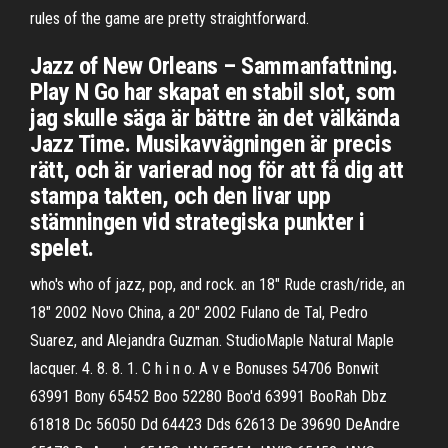
rules of the game are pretty straightforward.
Jazz of New Orleans – Sammanfattning.
Play N Go har skapat en stabil slot, som
jag skulle säga är bättre än det välkända
Jazz Time. Musikavvägningen är precis
rätt, och är varierad nog för att få dig att
stampa takten, och den livar upp
stämningen vid strategiska punkter i
spelet.
who's who of jazz, pop, and rock. an 18" Rude crash/ride, an
18" 2002 Novo China, a 20" 2002 Fulano de Tal, Pedro
Suarez, and Alejandra Guzman. StudioMaple Natural Maple
lacquer. 4. 8. 8. 1. C h i n o. A v e Bonuses 54706 Bonwit
63991 Bony 65452 Boo 52280 Boo'd 63991 BooRah Dbz
61818 Dc 56050 Dd 64423 Dds 62613 De 39690 DeAndre