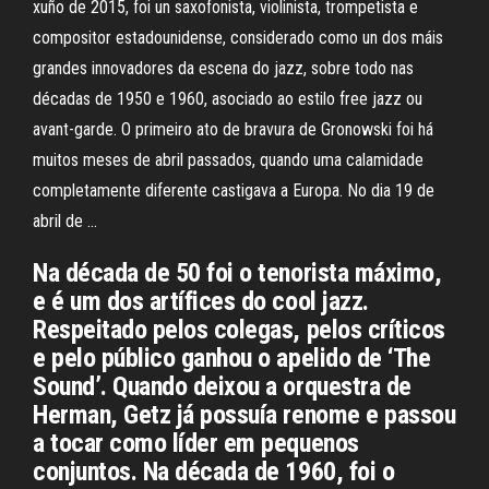
xuño de 2015, foi un saxofonista, violinista, trompetista e
compositor estadounidense, considerado como un dos máis
grandes innovadores da escena do jazz, sobre todo nas
décadas de 1950 e 1960, asociado ao estilo free jazz ou
avant-garde. O primeiro ato de bravura de Gronowski foi há
muitos meses de abril passados, quando uma calamidade
completamente diferente castigava a Europa. No dia 19 de
abril de …
Na década de 50 foi o tenorista máximo,
e é um dos artífices do cool jazz.
Respeitado pelos colegas, pelos críticos
e pelo público ganhou o apelido de ‘The
Sound’. Quando deixou a orquestra de
Herman, Getz já possuía renome e passou
a tocar como líder em pequenos
conjuntos. Na década de 1960, foi o