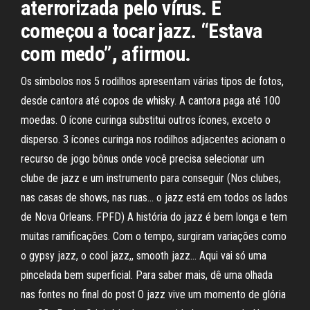
aterrorizada pelo vírus. E
começou a tocar jazz. “Estava
com medo”, afirmou.
Os símbolos nos 5 rodilhos apresentam várias tipos de fotos,
desde cantora até copos de whisky. A cantora paga até 100
moedas. O ícone curinga substitui outros ícones, exceto o
disperso. 3 ícones curinga nos rodilhos adjacentes acionam o
recurso de jogo bônus onde você precisa selecionar um
clube de jazz e um instrumento para conseguir (Nos clubes,
nas casas de shows, nas ruas… o jazz está em todos os lados
de Nova Orleans. FPFD) A história do jazz é bem longa e tem
muitas ramificações. Com o tempo, surgiram variações como
o gypsy jazz, o cool jazz,, smooth jazz… Aqui vai só uma
pincelada bem superficial. Para saber mais, dê uma olhada
nas fontes no final do post O jazz vive um momento de glória