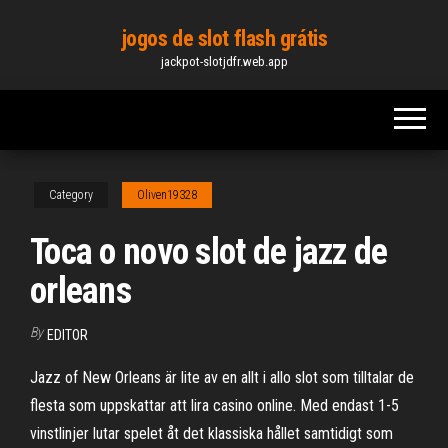
Skip
jogos de slot flash grátis
to
jackpot-slotjdfr.web.app
the
content
Category
Oliven19328
Toca o novo slot de jazz de
orleans
By
EDITOR
Jazz of New Orleans är lite av en allt i allo slot som tilltalar de
flesta som uppskattar att lira casino online. Med endast 1-5
vinstlinjer lutar spelet åt det klassiska hållet samtidigt som