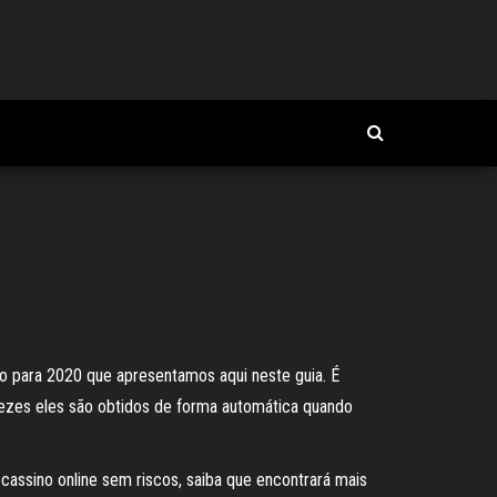
o para 2020 que apresentamos aqui neste guia. É
vezes eles são obtidos de forma automática quando
assino online sem riscos, saiba que encontrará mais