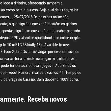
 do jogo a dinheiro, oferecendo também a
no como para o curioso. Seja qual deles for, saiba
 euros, … 25/07/2018 Os cassinos online são
nto, o que significa que você mantém os ganhos.
de apostas significam que você pode acabar pagando
deposit! Play at online sportsbook and online crypto
p to 10 mBTC *Strictly 18+. Available to new
- É Tudo Sobre Diversão! Jogar por diversão usando
sua carteira, e ainda assim ganhar dinheiro real!
ê pode ter certeza de quais jogos … Adoramos os
so com você! Número atual de cassinos: 41. Tempo de
20 de Graça no Cassino; Sem depósito; 100% bonus;
larmente. Receba novos