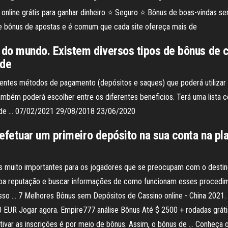
online grátis para ganhar dinheiro ⭐ Seguro ⭐ Bônus de boas-vindas s
 e bônus de apostas e é comum que cada site ofereça mais de
do mundo. Existem diversos tipos de bônus de c
 de
rentes métodos de pagamento (depósitos e saques) que poderá utilizar pa
também poderá escolher entre os diferentes beneficios. Terá uma lista 
o de … 07/02/2021 29/08/2018 23/06/2020
fetuar um primeiro depósito na sua conta na pla
es muito importantes para os jogadores que se preocupam com o desti
a reputação e buscar informações de como funcionam esses procediment
so … 7 Melhores Bônus sem Depósitos de Cassino online - China 2021. 
 EUR Jogar agora. Empire777 análise Bônus Até $ 2500 + rodadas gráti
tivar as inscrições é por meio de bônus. Assim, o bônus de … Conheça