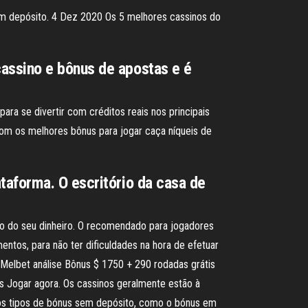
em depósito. 4 Dez 2020 Os 5 melhores cassinos do
assino e bônus de apostas e é
ra se divertir com créditos reais nos principais
com os melhores bônus para jogar caça níqueis de
taforma. O escritório da casa de
no do seu dinheiro. O recomendado para jogadores
os, para não ter dificuldades na hora de efetuar
Melbet análise Bônus $ 1750 + 290 rodadas grátis
s Jogar agora. Os cassinos geralmente estão à
 os tipos de bónus sem depósito, como o bónus em