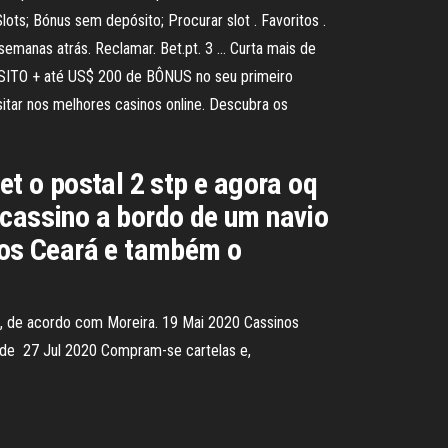
lots; Bónus sem depósito; Procurar slot . Favoritos .
semanas atrás. Reclamar. Bet.pt. 3 … Curta mais de
SITO + até US$ 200 de BÔNUS no seu primeiro
sitar nos melhores casinos online. Descubra os
et o postal 2 stp e agora oq
 cassino a bordo de um navio
emos Ceará e também o
 e, de acordo com Moreira. 19 Mai 2020 Cassinos
s de 27 Jul 2020 Compram-se cartelas e,